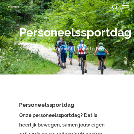
Men
Skip
search
to
Close
main
Personeelssportdag
Menu
content
Activiteiten
,
Uitgelicht | Activiteiten
Personeelssportdag
Onze personeelssportdag? Dat is
heerlijk bewegen, samen jouw eigen