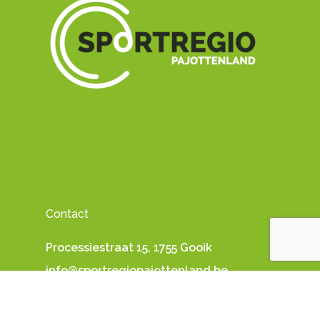
Contact
Processiestraat 15, 1755 Gooik
info@sportregiopajottenland.be
0470/54 28 65