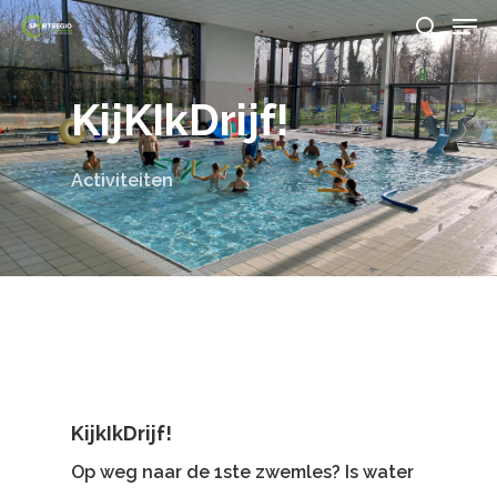
Men
Skip
search
to
Close
main
KijKIkDrijf!
Menu
content
Activiteiten
KijkIkDrijf!
Op weg naar de 1ste zwemles? Is water