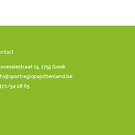
ontact
rocessiestraat 15, 1755 Gooik
nfo@sportregiopajottenland.be
470/54 28 65