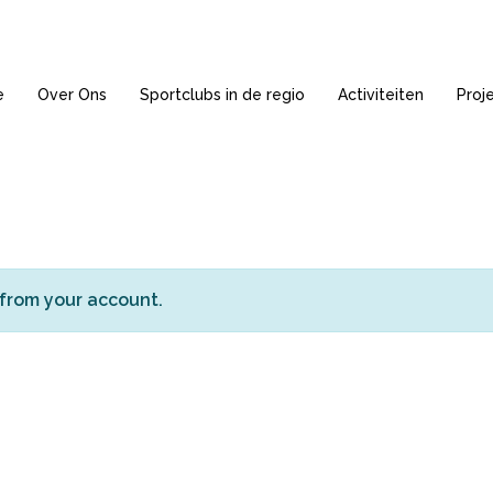
e
Over Ons
Sportclubs in de regio
Activiteiten
Proj
luiten.
 from your account.