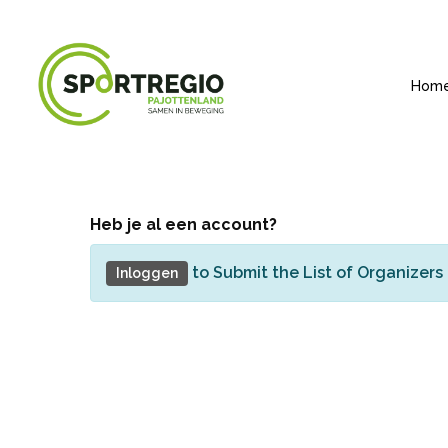
Skip
to
main
Hom
content
Heb je al een account?
Druk op enter om te zoeken of escape om te s
to Submit the List of Organizers
Inloggen