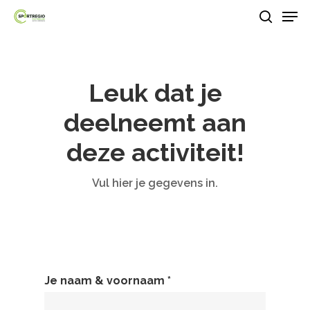
Men
Skip
search
to
Close
main
Menu
content
Leuk dat je
deelneemt aan
deze activiteit!
Vul hier je gegevens in.
Je naam & voornaam *